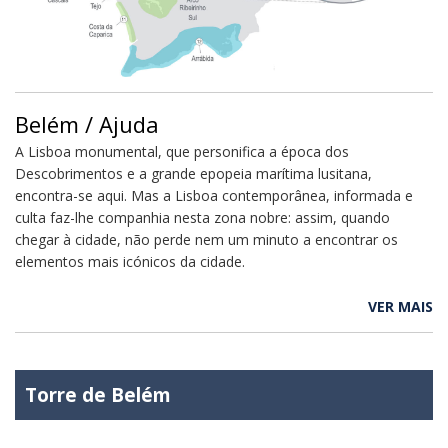
Belém / Ajuda
A Lisboa monumental, que personifica a época dos
Descobrimentos e a grande epopeia marítima lusitana,
encontra-se aqui. Mas a Lisboa contemporânea, informada e
culta faz-lhe companhia nesta zona nobre: assim, quando
chegar à cidade, não perde nem um minuto a encontrar os
elementos mais icónicos da cidade.
Quando chega a Lisboa, encontra muito mais que uma cidade:
VER MAIS
a história pode ler-se nos edifícios e nas ruas; e as épocas
deixam o seu testemunho nos grandes edifícios. Os muito
famosos – e mundialmente reconhecidos como Património
Cultural da Humanidade pela Unesco – Jerónimos e Torre de
Torre de Belém
Belém não são a única coisa que encontra quando chega a esta
zona da cidade. Aqui, o Padrão dos Descobrimentos e a Praça
do Império completam a sensação de grandiosidade dos