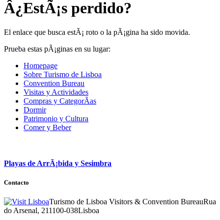
Â¿EstÃ¡s perdido?
El enlace que busca estÃ¡ roto o la pÃ¡gina ha sido movida.
Prueba estas pÃ¡ginas en su lugar:
Homepage
Sobre Turismo de Lisboa
Convention Bureau
Visitas y Actividades
Compras y CategorÃ­as
Dormir
Patrimonio y Cultura
Comer y Beber
Playas de ArrÃ¡bida y Sesimbra
Contacto
Turismo de Lisboa Visitors & Convention Bureau
Rua
do Arsenal, 21
1100-038
Lisboa