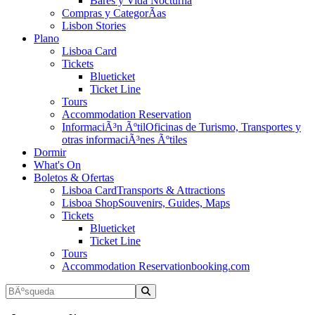
Bares y Vida Nocturna
Compras y CategorÃ­as
Lisbon Stories
Plano
Lisboa Card
Tickets
Blueticket
Ticket Line
Tours
Accommodation Reservation
InformaciÃ³n Ãºtil
Oficinas de Turismo, Transportes y
otras informaciÃ³nes Ãºtiles
Dormir
What's On
Boletos & Ofertas
Lisboa Card
Transports & Attractions
Lisboa Shop
Souvenirs, Guides, Maps
Tickets
Blueticket
Ticket Line
Tours
Accommodation Reservation
booking.com