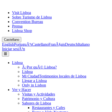
Visit Lisboa
Sobre Turismo de Lisboa
Convention Bureau
Prensa
Lisboa Shop
Castellano
English
PortuguÃªs
Castellano
FranÃ§ais
Deutsch
Italiano
Iniciar sesiÃ³n
Lisboa
Â¿Por quÃ© Lisboa?
Lisboa
Mi Ciudad
Testimonios locales de Lisboa
Llegar a Lisboa
Only in Lisbon
Ver y Hacer
Visitas y Actividades
Patrimonio y Cultura
Sabores de Lisboa
Restaurantes y Cafes