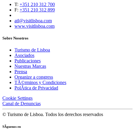
T:
+351 210 312 700
F:
+351 210 312 899
atl@visitlisboa.com
www.visitlisboa.com
Sobre Nosotros
Turismo de Lisboa
Asociados
Publicaciones
Nuestras Marcas
Prensa
Organize a congress
TÃ©rminos y Condiciones
PolÃ­tica de Privacidad
Cookie Settings
Canal de Denuncias
© Turismo de Lisboa. Todos los derechos reservados
SÃ­guenos en