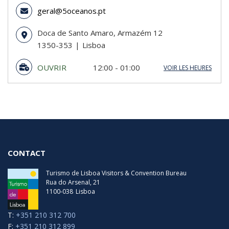
geral@5oceanos.pt
Doca de Santo Amaro, Armazém 12
1350-353
Lisboa
OUVRIR
12:00 - 01:00
VOIR LES HEURES
Dimanche
12:00 - 01:00
Lundi
12:00 - 01:00
Mardi
12:00 - 01:00
Mercredi
12:00 - 01:00
Jeudi
12:00 - 01:00
Vendredi
12:00 - 01:00
Samedi
12:00 - 01:00
Dernière entrée
00:00
CONTACT
Turismo de Lisboa Visitors & Convention Bureau
Rua do Arsenal, 21
1100-038
Lisboa
T:
+351 210 312 700
F:
+351 210 312 899