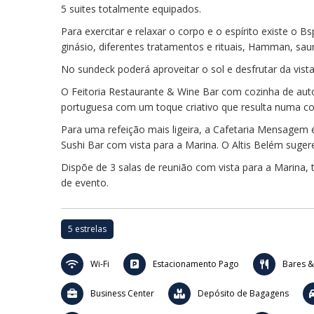
5 suites totalmente equipados.
Para exercitar e relaxar o corpo e o espírito existe o Bs
ginásio, diferentes tratamentos e rituais, Hamman, sa
No sundeck poderá aproveitar o sol e desfrutar da vista
O Feitoria Restaurante & Wine Bar com cozinha de auto
portuguesa com um toque criativo que resulta numa com
Para uma refeição mais ligeira, a Cafetaria Mensagem 
Sushi Bar com vista para a Marina. O Altis Belém suger
Dispõe de 3 salas de reunião com vista para a Marina, 
de evento.
5 estrelas
Wi-Fi
Estacionamento Pago
Bares &
Business Center
Depósito de Bagagens