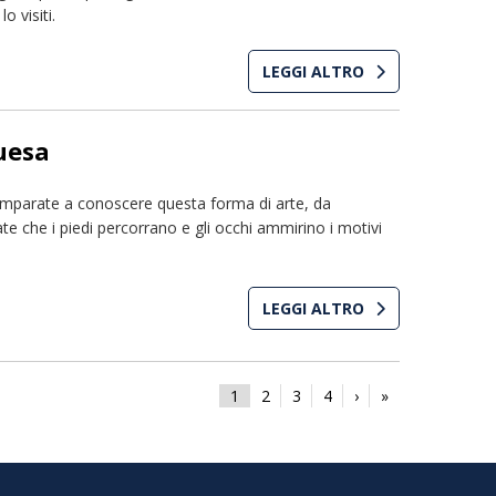
 visiti.
LEGGI ALTRO
uesa
Imparate a conoscere questa forma di arte, da
te che i piedi percorrano e gli occhi ammirino i motivi
LEGGI ALTRO
1
2
3
4
›
»