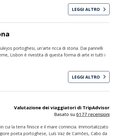
LEGGI ALTRO
ona
lejos portoghesi, un'arte ricca di storia. Dai pannelli
ne, Lisbon è rivestita di questa forma di arte in tutti i
LEGGI ALTRO
Valutazione dei viaggiatori di TripAdvisor
Basato su
6177 recensioni
in cui la terra finisce e il mare comincia. Immortalizzato
aggiore poeta portoghese, Luís Vaz de Camões, Cabo da