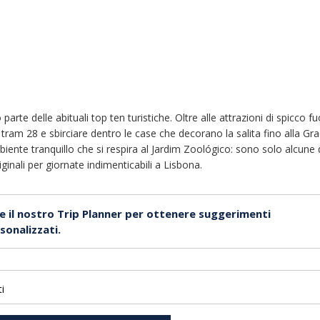
arte delle abituali top ten turistiche. Oltre alle attrazioni di spicco f
 tram 28 e sbirciare dentro le case che decorano la salita fino alla Gra
mbiente tranquillo che si respira al Jardim Zoológico: sono solo alcu
iginali per giornate indimenticabili a Lisbona.
re il nostro Trip Planner per ottenere suggerimenti
sonalizzati.
ti