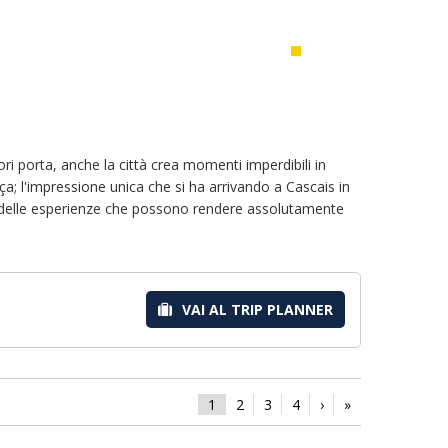
uori porta, anche la città crea momenti imperdibili in
ça; l'impressione unica che si ha arrivando a Cascais in
ne delle esperienze che possono rendere assolutamente
VAI AL TRIP PLANNER
1
2
3
4
›
»