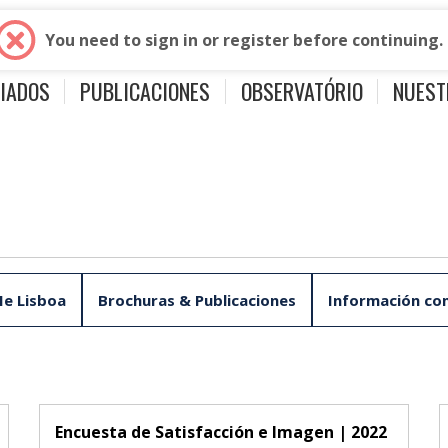
oa
Convention Bureau
Prensa
Lisboa Shop
IADOS
PUBLICACIONES
OBSERVATÓRIO
NUEST
Me Lisboa
Brochuras & Publicaciones
Información co
Encuesta de Satisfacción e Imagen | 2022