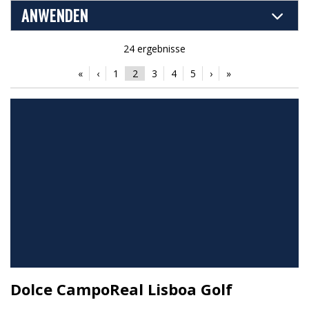
ANWENDEN
24 ergebnisse
«
‹
1
2
3
4
5
›
»
Dolce CampoReal Lisboa Golf