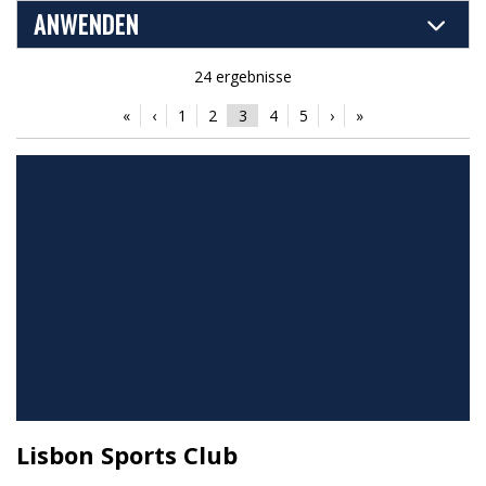
ANWENDEN
24 ergebnisse
«
‹
1
2
3
4
5
›
»
Lisbon Sports Club