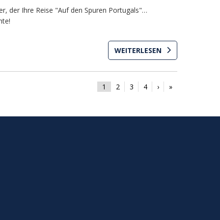
ter, der Ihre Reise "Auf den Spuren Portugals"…
te!
WEITERLESEN
1
2
3
4
›
»