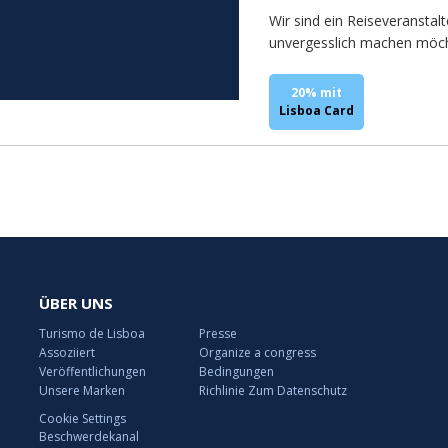
Wir sind ein Reiseveranstal
unvergesslich machen möch
20% mit
Lisboa Card
ÜBER UNS
Turismo de Lisboa
Presse
Assoziiert
Organize a congress
Veröffentlichungen
Bedingungen
Unsere Marken
Richlinie Zum Datenschutz
Cookie Settings
Beschwerdekanal