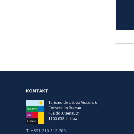
KONTAKT
Turismo de Lisboa Visitors &
Convention Bureau
Rua do Arsenal, 21
1100-038
Lisboa
T:
+351 210 312 700