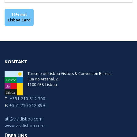
Mittwoch
09:00 - 18:30
Donnerstag
09:00 - 19:00
Donnerstag
09:00 - 18:30
Freitag
09:00 - 19:00
15% mit
Freitag
09:00 - 18:30
Samstag
09:00 - 19:00
Lisboa Card
Samstag
09:00 - 18:30
Letzter Eintrag
17:30
KONTAKT
Turismo de Lisboa Visitors & Convention Bureau
Rua do Arsenal, 21
1100-038
Lisboa
T:
+351 210 312 700
F:
+351 210 312 899
atl@visitlisboa.com
www.visitlisboa.com
ÜBER UNS