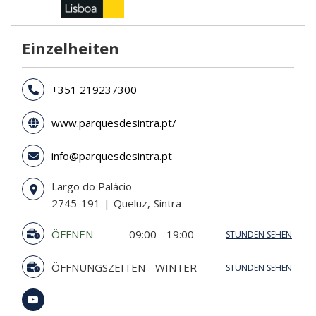
Einzelheiten
+351 219237300
www.parquesdesintra.pt/
info@parquesdesintra.pt
Largo do Palácio
2745-191
Queluz
Sintra
ÖFFNEN
09:00 - 19:00
STUNDEN SEHEN
AB 20/03 BIS 21/12
ÖFFNUNGSZEITEN - WINTER
STUNDEN SEHEN
Sonntag
09:00 - 19:00
Sonntag
09:00 - 18:30
Montag
09:00 - 19:00
Montag
09:00 - 18:30
Dienstag
09:00 - 19:00
Dienstag
09:00 - 18:30
Mittwoch
09:00 - 19:00