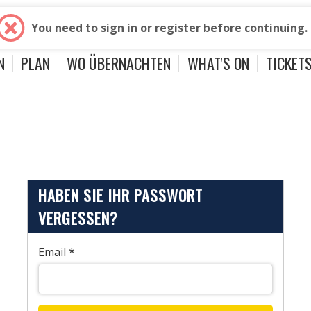
a
Convention Bureau
Presse
Lisboa Shop
You need to sign in or register before continuing.
N
PLAN
WO ÜBERNACHTEN
WHAT'S ON
TICKET
HABEN SIE IHR PASSWORT
VERGESSEN?
Email
*