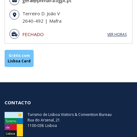
geral@pnmafra.dgpc.pt
Terreiro D. João V
2640-492
Mafra
FECHADO
VER HORAS
Domingo
09:30 - 17:30
Segunda-Feira
09:30 - 17:30
Terça-Feira
FECHADO
Grátis com
Quarta-Feira
09:30 - 17:30
Lisboa Card
Quinta-Feira
09:30 - 17:30
Sexta-Feira
09:30 - 17:30
Sábado
09:30 - 17:30
Última Entrada
16:30
CONTACTO
Turismo de Lisboa Visitors & Convention Bureau
Rua do Arsenal, 21
1100-038
Lisboa