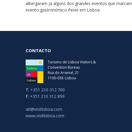
albergaram já alguns dos grandes eventos que marcam 
evento gastronómico Peixe em Lisboa.
CONTACTO
Turismo de Lisboa Visitors &
Convention Bureau
Rua do Arsenal, 21
1100-038
Lisboa
T:
+351 210 312 700
F:
+351 210 312 899
atl@visitlisboa.com
www.visitlisboa.com