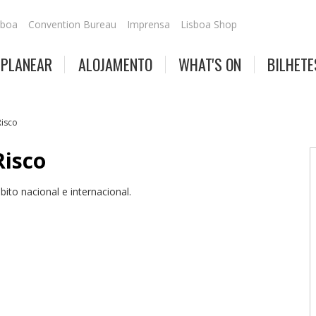
sboa
Convention Bureau
Imprensa
Lisboa Shop
PLANEAR
ALOJAMENTO
WHAT'S ON
BILHETE
Risco
Risco
ito nacional e internacional.