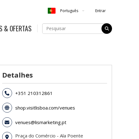
Entrar
Português
S & OFERTAS
Detalhes
+351 210312861
shop.visitlisboa.com/venues
venues@lismarketing.pt
Praça do Comércio - Ala Poente