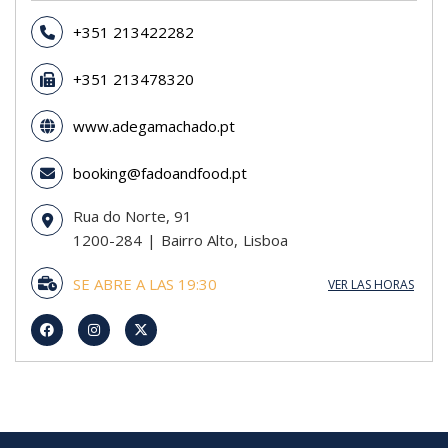
+351 213422282
+351 213478320
www.adegamachado.pt
booking@fadoandfood.pt
Rua do Norte, 91
1200-284
Bairro Alto
Lisboa
SE ABRE A LAS 19:30
VER LAS HORAS
domingo
19:30 - 02:00
lunes
19:30 - 02:00
martes
19:30 - 02:00
miércoles
19:30 - 02:00
jueves
19:30 - 02:00
viernes
19:30 - 02:00
sábado
19:30 - 02:00