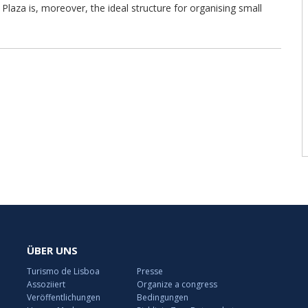
a Plaza is, moreover, the ideal structure for organising small
ÜBER UNS
Turismo de Lisboa
Presse
Assoziiert
Organize a congress
Veröffentlichungen
Bedingungen