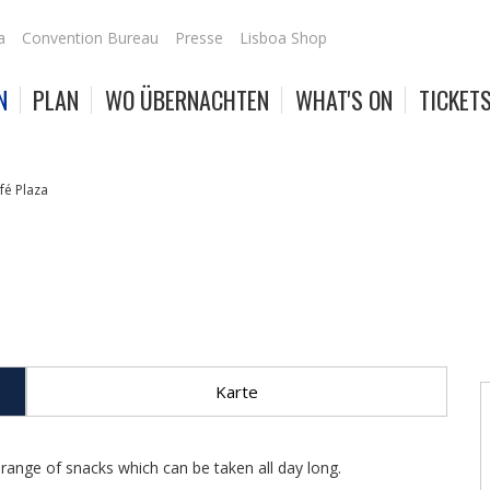
a
Convention Bureau
Presse
Lisboa Shop
N
PLAN
WO ÜBERNACHTEN
WHAT'S ON
TICKET
fé Plaza
Karte
a range of snacks which can be taken all day long.