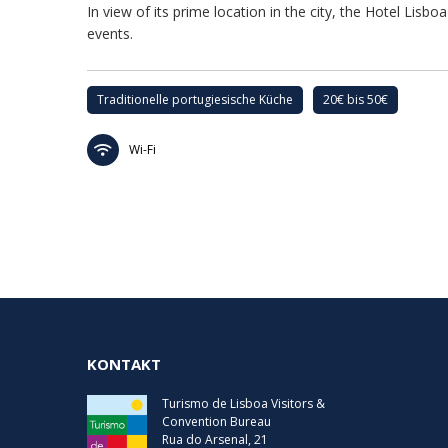
In view of its prime location in the city, the Hotel Lisbo
events.
Traditionelle portugiesische Küche
20€ bis 50€
Wi-Fi
KONTAKT
Turismo de Lisboa Visitors &
Convention Bureau
Rua do Arsenal, 21