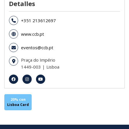
Detalles
+351 213612697
www.ccb.pt
eventos@ccb.pt
Praça do Império
1449-003
Lisboa
20% con
Lisboa Card