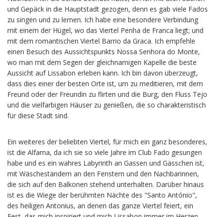
und Gepäck in die Hauptstadt gezogen, denn es gab viele Fados
zu singen und zu lernen. Ich habe eine besondere Verbindung
mit einem der Hügel, wo das Viertel Penha de Franca liegt; und
mit dem romantischen Viertel Barrio da Graca. Ich empfehle
einen Besuch des Aussichtspunkts Nossa Senhora do Monte,
wo man mit dem Segen der gleichnamigen Kapelle die beste
Aussicht auf Lissabon erleben kann. Ich bin davon überzeugt,
dass dies einer der besten Orte ist, um zu meditieren, mit dem
Freund oder der Freundin zu flirten und die Burg, den Fluss Tejo
und die vielfarbigen Häuser zu genießen, die so charakteristisch
für diese Stadt sind.
Ein weiteres der beliebten Viertel, für mich ein ganz besonderes,
ist die Alfama, da ich sie so viele Jahre im Club Fado gesungen
habe und es ein wahres Labyrinth an Gassen und Gässchen ist,
mit Wäscheständern an den Fenstern und den Nachbarinnen,
die sich auf den Balkonen stehend unterhalten. Darüber hinaus
ist es die Wiege der berühmten Nächte des "Santo António",
des heiligen Antonius, an denen das ganze Viertel feiert, ein
Fest, das mich inspiriert und mich Lissabon immer im Herzen