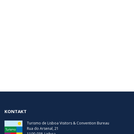
KONTAKT
Turismo de Lisboa Visitors & Convention Bureau
Rua do Arsenal, 21
1100-038
Lisboa