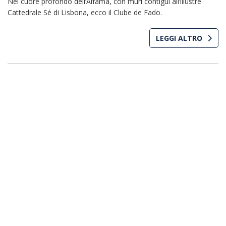
Nel cuore profondo dell’Alfama, con muri contigui all’illustre
Cattedrale Sé di Lisbona, ecco il Clube de Fado.
LEGGI ALTRO