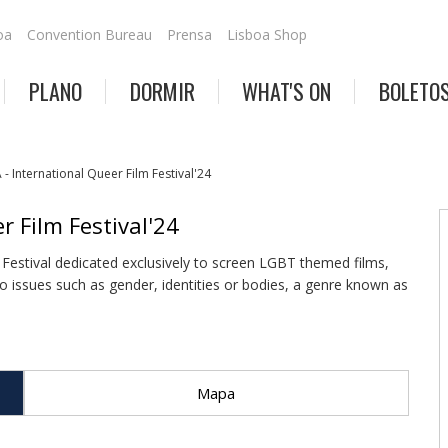
oa
Convention Bureau
Prensa
Lisboa Shop
PLANO
DORMIR
WHAT'S ON
BOLETOS
 International Queer Film Festival'24
 Film Festival'24
 Festival dedicated exclusively to screen LGBT themed films,
to issues such as gender, identities or bodies, a genre known as
Mapa