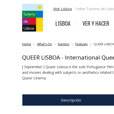
Visit Lisboa
Sobre Turismo de Lisb
LISBOA
VER Y HACER
Home
What's On
Eventos
Festivals
QUEER LISBOA -
QUEER LISBOA - International Queer
[ September ] Queer Lisboa is the sole Portuguese Film
and movies dealing with subjects or aesthetics related 
Queer Cinema.
Descripción